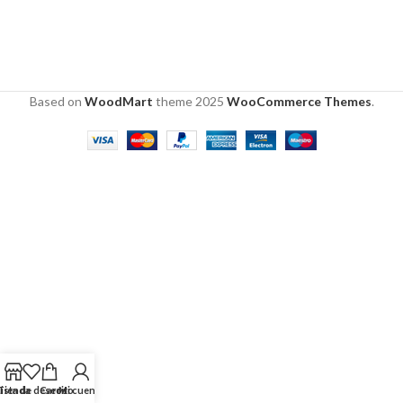
Based on
WoodMart
theme
2025
WooCommerce Themes
.
Lista de deseos
Tienda
Carrito
Mi cuenta