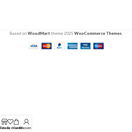
Based on
WoodMart
theme
2025
WooCommerce Themes
.
Lista de deseos
Tienda
Carrito
Mi cuenta