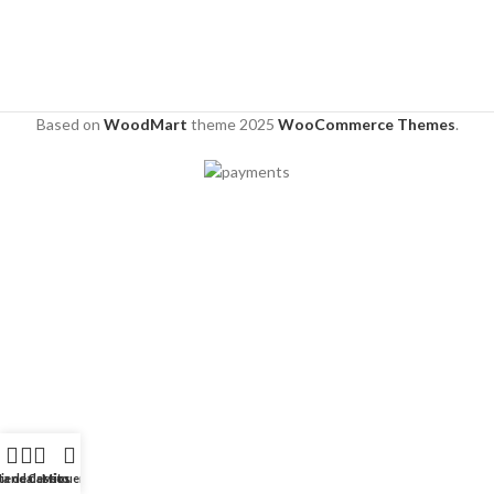
Based on
WoodMart
theme
2025
WooCommerce Themes
.
ta de deseos
ienda
Carrito
Mi cuenta